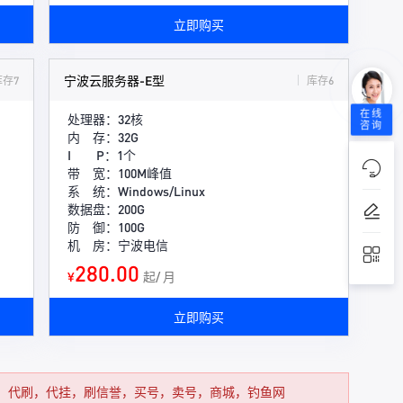
立即购买
宁波云服务器-E型
库存7
库存6
在线
处理器：32核
咨询
内 存：32G
I P：1个
带 宽：100M峰值
系 统：Windows/Linux
数据盘：200G
防 御：100G
机 房：宁波电信
280.00
¥
起/ 月
立即购买
，代刷，代挂，刷信誉，买号，卖号，商城，钓鱼网