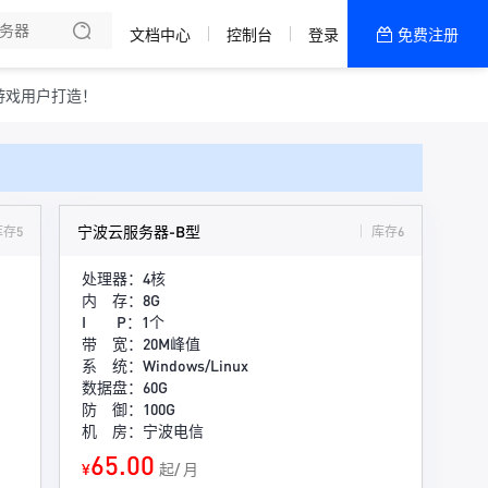
文档中心
控制台
登录
免费注册
全部产品
新闻资讯
帮助文档
游戏用户打造！
热销推荐
宁波云服务器-B型
库存5
库存6
处理器：4核
内 存：8G
I P：1个
带 宽：20M峰值
系 统：Windows/Linux
数据盘：60G
防 御：100G
机 房：宁波电信
65.00
¥
起/ 月