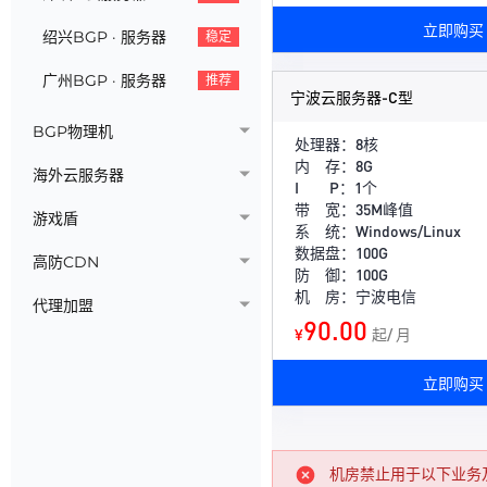
立即购买
绍兴BGP · 服务器
稳定
广州BGP · 服务器
推荐
宁波云服务器-C型
BGP物理机
处理器：8核
内 存：8G
海外云服务器
I P：1个
带 宽：35M峰值
游戏盾
系 统：Windows/Linux
数据盘：100G
高防CDN
防 御：100G
机 房：宁波电信
代理加盟
90.00
¥
起/ 月
立即购买
机房禁止用于以下业务