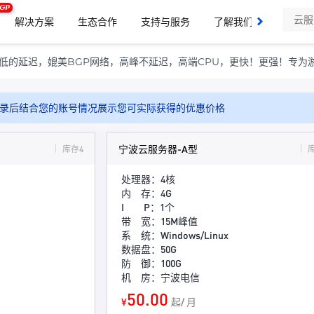
GP
解决方案
生态合作
支持与服务
了解我们
低的延迟，媲美BGP网络，高峰不延迟，高端CPU，更快！更强！专为
录后结合您的账号情况展示您可实际获得的优惠价格
宁波云服务器-A型
库存4
处理器：4核
内 存：4G
I P：1个
带 宽：15M峰值
系 统：Windows/Linux
数据盘：50G
防 御：100G
机 房：宁波电信
50.00
¥
起/ 月