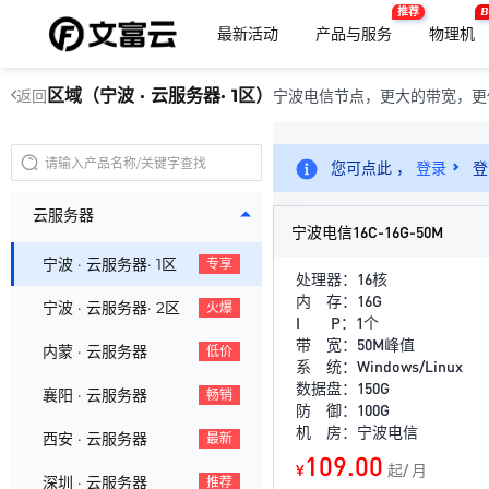
推荐
B
最新活动
产品与服务
物理机
区域（宁波 · 云服务器· 1区）
宁波电信节点，更大的带宽，更
返回
您可点此 ，
登录
登
云服务器
宁波电信16C-16G-50M
宁波 · 云服务器· 1区
专享
处理器：16核
内 存：16G
宁波 · 云服务器· 2区
火爆
I P：1个
带 宽：50M峰值
内蒙 · 云服务器
低价
系 统：Windows/Linux
数据盘：150G
襄阳 · 云服务器
畅销
防 御：100G
机 房：宁波电信
西安 · 云服务器
最新
109.00
¥
起/ 月
深圳 · 云服务器
推荐