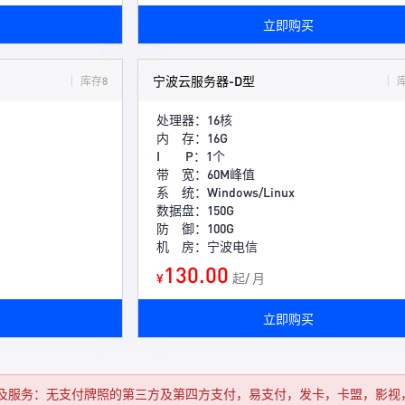
立即购买
宁波云服务器-D型
库存8
处理器：16核
内 存：16G
I P：1个
带 宽：60M峰值
系 统：Windows/Linux
数据盘：150G
防 御：100G
机 房：宁波电信
130.00
¥
起/ 月
立即购买
及服务：无支付牌照的第三方及第四方支付，易支付，发卡，卡盟，影视